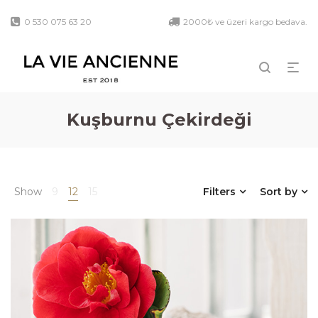
0 530 075 63 20
2000₺ ve üzeri kargo bedava.
Kuşburnu Çekirdeği
Show
9
12
15
Filters
Sort by