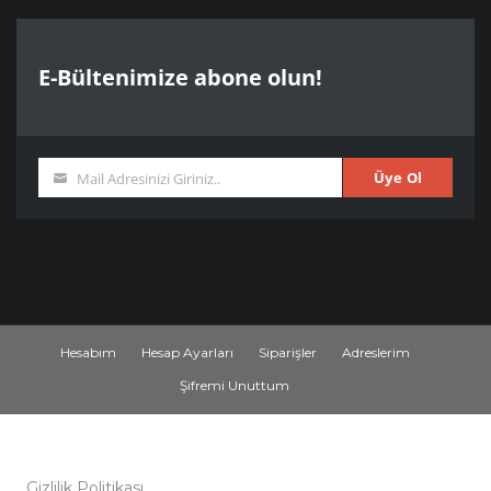
E-Bültenimize abone olun!
Üye Ol
Mail Adresinizi Giriniz..
Mail
Adresiniz
Hesabım
Hesap Ayarları
Siparişler
Adreslerim
Şifremi Unuttum
Gizlilik Politikası